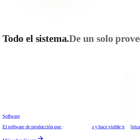
Todo el sistema.
De un solo prove
Software, IA, tablet y sensórica, además de acompañamiento en la transic
Caesar
·
Software
Cleo
·
IA
Lorica
·
Tablet
Brutus
·
Sensórica
Scroll
Software
El software de producción que dirige, supervisa y hace visible tu fabric