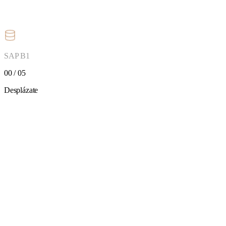
SAP B1
00 / 05
Desplázate