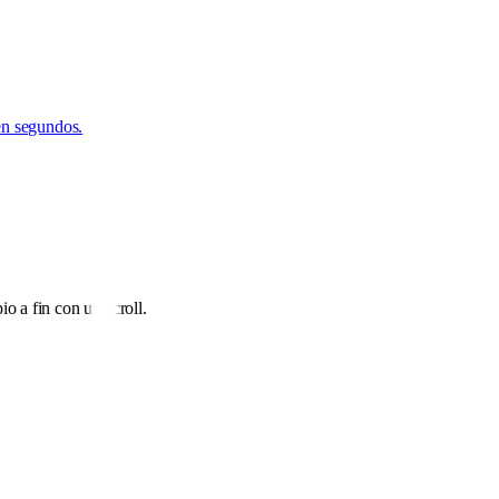
 en segundos.
o a fin con un scroll.