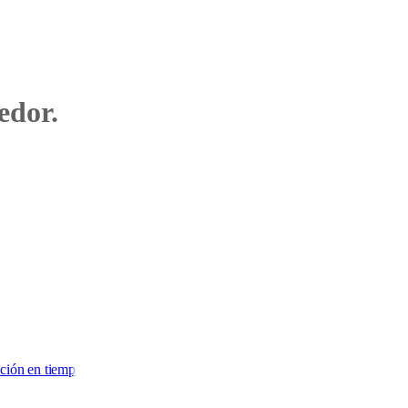
edor.
ión digital. Para las pymes industriales.
ación en tiempo real.