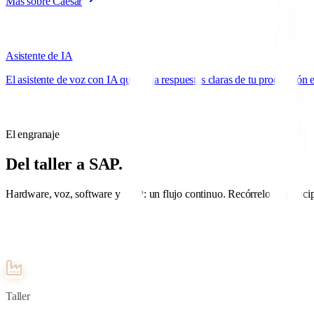
Más sobre Caesar
Asistente de IA
El asistente de voz con IA que te da respuestas claras de tu producción
El engranaje
Del taller a SAP.
Hardware, voz, software y ERP: un flujo continuo. Recórrelo de principi
Taller