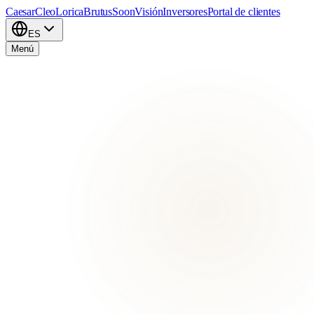
Caesar
Cleo
Lorica
Brutus
Soon
Visión
Inversores
Portal de clientes
ES
Menú