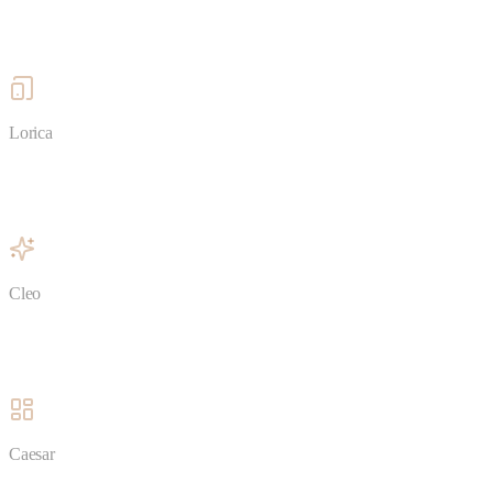
Lorica
Cleo
Caesar