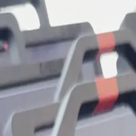
Caesar
Cleo
Lorica
Brutus
Soon
愿景
投资者
客户门户
中文
菜单
Lorica · 工业平板
L
o
r
i
c
a
.
为车间打造的铠甲。
Lorica 把 Caesar 带到真正干活的地方。抗冲击。抗污垢